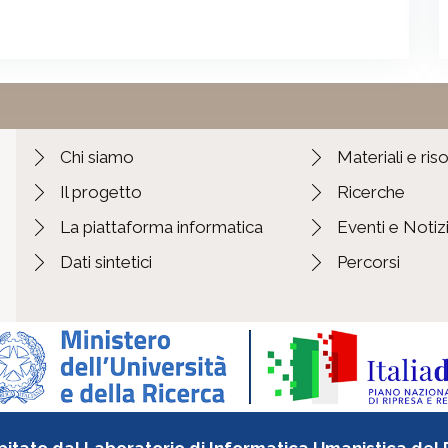
Chi siamo
Materiali e ris
Il progetto
Ricerche
La piattaforma informatica
Eventi e Notiz
Dati sintetici
Percorsi
pitato dal Laboratorio di Informatica Umanistica del DI