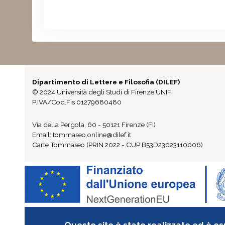
Dipartimento di Lettere e Filosofia (DILEF)
© 2024 Università degli Studi di Firenze UNIFI
P.IVA/Cod.Fis 01279680480
Via della Pergola, 60 - 50121 Firenze (FI)
Email:
tommaseo.online@dilef.it
Carte Tommaseo (PRIN 2022 - CUP B53D23023110006)
Questo sito è stato realizzato ed è os