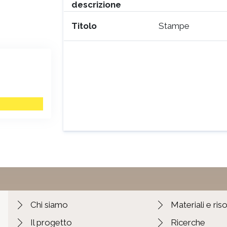
descrizione
Titolo
Stampe
Chi siamo
Materiali e ris
Il progetto
Ricerche