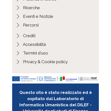
Fascicolo Amedeo, Luigi a Tommaseo,
Ricerche
Niccolò
Eventi e Notizie
Fascicolo Amico, Ugo Antonio a
Tommaseo, Niccolò
Percorsi
Fascicolo Amithan (?), V. a Tommaseo ,
Niccolò
Crediti
Fascicolo Amore, Antonio a Tommaseo ,
Accessibilità
Niccolò
Termini d'uso
Fascicolo Amyot Libraire Editeur a
Tommaseo , Niccolò
Privacy & Cookie policy
Fascicolo Anau, Salvatore a Tommaseo ,
Niccolò
Fascicolo Andrazzi, Emilia a Tommaseo ,
Niccolò
Fascicolo Andreucci, Ottavio a
Questo sito è stato realizzato ed è
Tommaseo, Niccolò
ospitato dal Laboratorio di
Fascicolo Andri, Leonardo a Tommaseo,
Informatica Umanistica del DILEF -
Niccolò