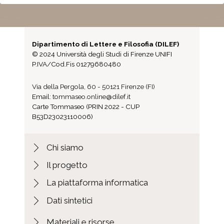
Fascicolo Amadei, Diomede a
Tommaseo, Niccolò
Fascicolo Amante, Bruto a Tommaseo,
Niccolò
Dipartimento di Lettere e Filosofia (DILEF)
© 2024 Università degli Studi di Firenze UNIFI
Fascicolo Amari, Cusa a Tommaseo,
P.IVA/Cod.Fis 01279680480
Niccolò
Fascicolo Amari, Michele a Tommaseo,
Via della Pergola, 60 - 50121 Firenze (FI)
Niccolò
Email:
tommaseo.online@dilef.it
Fascicolo Amati, Laura a Tommaseo,
Carte Tommaseo (PRIN 2022 - CUP
B53D23023110006)
Niccolò
Fascicolo Amato, Angela a Tommaseo,
Niccolò
Chi siamo
Fascicolo Amato, Giuseppe a Tommaseo,
Il progetto
Niccolò
Fascicolo Ambrosino, Luigi a Tommaseo,
La piattaforma informatica
Niccolò
Dati sintetici
Fascicolo Ambrosoli, Francesco a
Tommaseo, Niccolò
Materiali e risorse