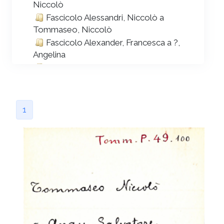
Niccolò
Fascicolo Alessandri, Niccolò a
Tommaseo, Niccolò
Fascicolo Alexander, Francesca a ?,
Angelina
Fascicolo Alexander, Francesca a
Tommaseo, Caterina
Fascicolo Alexander, Francesca a
Tommaseo, Diamante
1
Fascicolo Alexander, Francesca a
Tommaseo, Girolamo
Fascicolo Alexander, Francesca a
Tommaseo, Niccolò
Fascicolo Alfani, Augusto a Tommaseo,
Niccolò
Fascicolo Alfieri, Giovanni Maria a
Tommaseo, Niccolò
Fascicolo Alimonda, Gaetano a ignoto