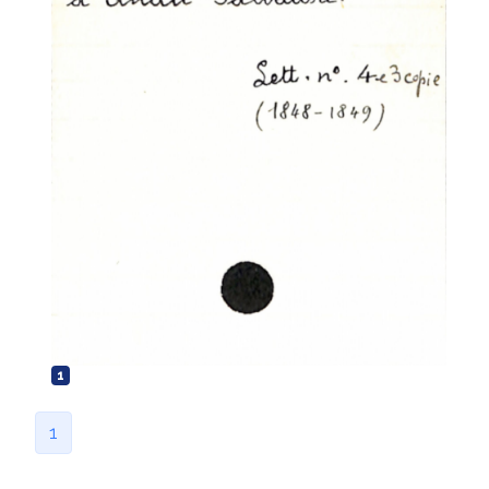
Fascicolo Alippi, Luigi a Tommaseo,
Niccolò
Fascicolo Allacevich, Francesco a
Tommaseo, Niccolò
Fascicolo Allart, Marcus a [Tommaseo,
Niccolò]
Fascicolo Allievo, Giuseppe a Tommaseo,
Niccolò
Fascicolo Alpi, Domenico a Palussi,
Eugenio (?)
Fascicolo Alverà, Andrea a Tommaseo,
Niccolò
Fascicolo Alvisi, Giuseppe Giacomo a
Tommaseo, Niccolò
1
Fascicolo Alvisi, Pompeo a Tommaseo,
Niccolò
1
Fascicolo Alvitreti, Mariano a Tommaseo,
Niccolò