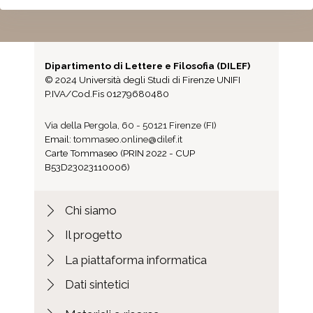
Niccolò
Fascicolo Ferrato, Pietro a Tommaseo,
Niccolò; Tommaseo, Girolamo
Fascicolo Ferruzzi, Doimo a Tommaseo,
Dipartimento di Lettere e Filosofia (DILEF)
Niccolò
© 2024 Università degli Studi di Firenze UNIFI
P.IVA/Cod.Fis 01279680480
Fascicolo Fichert, Luigi a Tommaseo,
Niccolò
Via della Pergola, 60 - 50121 Firenze (FI)
Fascicolo Fornoni, Antonio a Tommaseo,
Email:
tommaseo.online@dilef.it
Niccolò
Carte Tommaseo (PRIN 2022 - CUP
Fascicolo Frari, Angelo a Tommaseo,
B53D23023110006)
Niccolò
Fascicolo Frari, Giuseppe a Tommaseo,
Chi siamo
Niccolò; Tommaseo, Girolamo
Il progetto
Fascicolo Frari, Michele a Tommaseo,
Niccolò
La piattaforma informatica
Fascicolo Musmeci, Niccolò a
Dati sintetici
Tommaseo, Niccolò
Fascicolo Tommaseo, Niccolò a