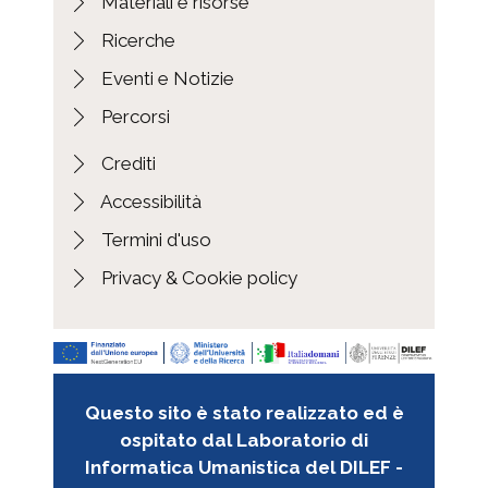
Materiali e risorse
Dall'Ongaro
Ricerche
Fascicolo Tommaseo, Niccolò a Errera,
Alberto
Eventi e Notizie
Fascicolo Tommaseo, Niccolò a Fambri,
Percorsi
Paulo
Fascicolo Tommaseo, Niccolò a Ferrai,
Crediti
Eugenio
Accessibilità
Fascicolo Tommaseo, Niccolò a Ferrari
Bravo, Adolfo
Termini d'uso
Fascicolo Tommaseo, Niccolò a Ferrari
Privacy & Cookie policy
Bravo, Andrea
Fascicolo Tommaseo, Niccolò a Ferrari
Bravo, Carlotta
Fascicolo Tommaseo, Niccolò a Ferrari
Bravo, Clotilde
Questo sito è stato realizzato ed è
Fascicolo Tommaseo, Niccolò a Ferrari,
ospitato dal Laboratorio di
Carlotta
Informatica Umanistica del DILEF -
Fascicolo Tommaseo, Niccolò a Fichert,