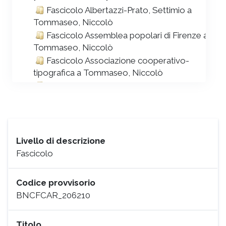
Fascicolo Albertazzi-Prato, Settimio a
Tommaseo, Niccolò
Fascicolo Assemblea popolari di Firenze a
Tommaseo, Niccolò
Fascicolo Associazione cooperativo-
tipografica a Tommaseo, Niccolò
Fascicolo Associazione dei Comitati di
Provvedimento a Tommaseo, Niccolò
Fascicolo Associazione dei reduci delle
patrie battaglie in Venezia a Non riportato
Fascicolo Bandini, Pietro a Tommaseo,
Livello di descrizione
Niccolò
Fascicolo
Fascicolo Bellerio, Carlo; Belgioioso,
Emilio; altri a Tommaseo, Niccolò
Codice provvisorio
Fascicolo Berti, Antonio a Tommaseo,
BNCFCAR_206210
Niccolò
Fascicolo Bianchi, Brunone a Tommaseo,
Niccolò
Titolo