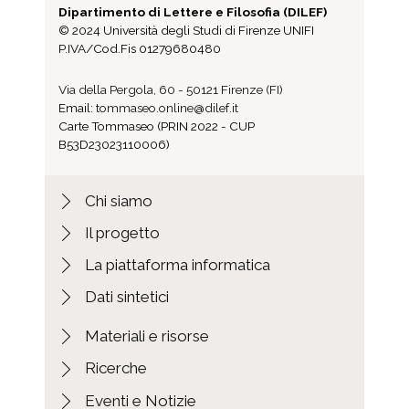
Fascicolo Eco a Tommaseo, Niccolò
Dipartimento di Lettere e Filosofia (DILEF)
Fascicolo Elettori di Langhirano (Parma) a
© 2024 Università degli Studi di Firenze UNIFI
Tommaseo, Niccolò
P.IVA/Cod.Fis 01279680480
Fascicolo Guerci, Trofimo a Tommaseo,
Via della Pergola, 60 - 50121 Firenze (FI)
Niccolò
Email:
tommaseo.online@dilef.it
Fascicolo Imprimerie Royale (Paris) a
Carte Tommaseo (PRIN 2022 - CUP
Tommaseo, Niccolò
B53D23023110006)
Fascicolo Imprimerie Royale a [senza
destinatario]
Chi siamo
Fascicolo Istituto dei Ciechi di Padova a
Tommaseo, Niccolò
Il progetto
Fascicolo L'Ere Nouvelle a Tommaseo,
La piattaforma informatica
Niccolò
Dati sintetici
Fascicolo Maneneri a Tommaseo,
Niccolò
Materiali e risorse
Fascicolo Mattioli, S. C. a Tommaseo,
Niccolò
Ricerche
Fascicolo Maunet; ? a Tommaseo,
Eventi e Notizie