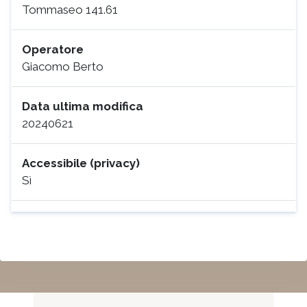
Tommaseo 141.61
l'Emigrazione Veneta a Tommaseo, Niccolò
Fascicolo Comitato per l'emigrazione
Operatore
veneta in Milano a Tommaseo, Niccolò
Giacomo Berto
Fascicolo Comitato per soccorsi
all'emigrazione a Tommaseo, Niccolò
Fascicolo Comitato politico veneto a
Data ultima modifica
Tommaseo, Niccolò
20240621
Fascicolo Comitato toscano per l'unità
d'Italia a Tommaseo, Niccolò
Accessibile (privacy)
Fascicolo Commissione degli Ufficiali
Sì
Veneti a Tommaseo, Niccolò
Fascicolo Congrés de la propriété
littéraire et artistique a Tommaseo, Niccolò
Fascicolo Conti, Giacomo a Tommaseo,
Niccolò
Fascicolo D'Ayala, Mariano a Tommaseo,
Niccolò