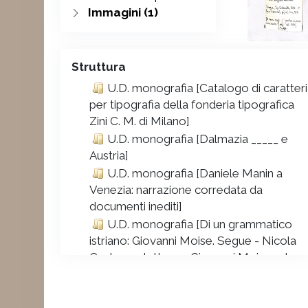
Immagini (1)
Struttura
U.D. monografia [Catalogo di caratteri
per tipografia della fonderia tipografica
Zini C. M. di Milano]
U.D. monografia [Dalmazia _____ e
Austria]
U.D. monografia [Daniele Manin a
Venezia: narrazione corredata da
documenti inediti]
U.D. monografia [Di un grammatico
istriano: Giovanni Moise. Segue - Nicola
Castagna: lettera a Giovanni Moise ed
epigrafe]
U.D. monografia [Grammatica