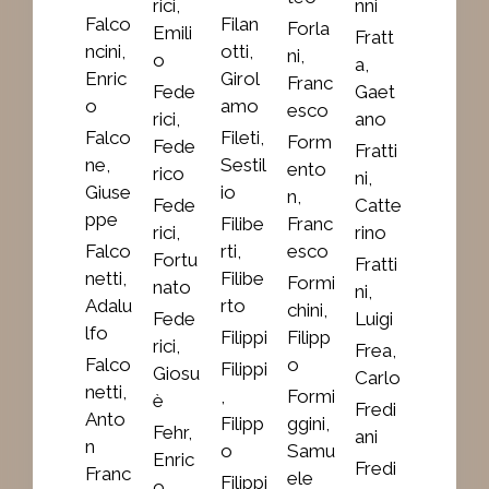
rici,
nni
Falco
Filan
Forla
Emili
Fratt
ncini,
otti,
ni,
o
a,
Enric
Girol
Franc
Fede
Gaet
o
amo
esco
rici,
ano
Falco
Fileti,
Form
Fede
Fratti
ne,
Sestil
ento
rico
ni,
Giuse
io
n,
Fede
Catte
ppe
Filibe
Franc
rici,
rino
Falco
rti,
esco
Fortu
Fratti
netti,
Filibe
Formi
nato
ni,
Adalu
rto
chini,
Fede
Luigi
lfo
Filippi
Filipp
rici,
Frea,
Falco
o
Filippi
Giosu
Carlo
netti,
,
Formi
è
Fredi
Anto
Filipp
ggini,
Fehr,
ani
n
o
Samu
Enric
Fredi
Franc
ele
Filippi
o