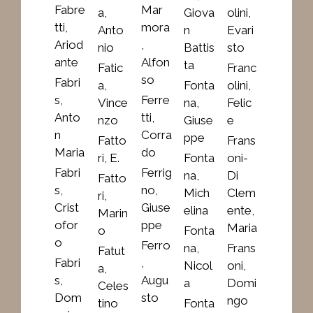
Fabre
Mar
a,
Giova
olini,
tti,
mora
Anto
n
Evari
Ariod
,
nio
Battis
sto
ante
Alfon
ta
Fatic
Franc
so
Fabri
a,
Fonta
olini,
s,
Ferre
Vince
na,
Felic
Anto
tti,
nzo
Giuse
e
n
Corra
ppe
Fatto
Frans
Maria
do
ri, E.
Fonta
oni-
Fabri
Ferrig
na,
Di
Fatto
s,
no,
Mich
Clem
ri,
Crist
Giuse
elina
ente,
Marin
ofor
ppe
Maria
o
Fonta
o
Ferro
na,
Frans
Fatut
Fabri
,
Nicol
oni,
a,
s,
Augu
a
Domi
Celes
Dom
sto
ngo
tino
Fonta