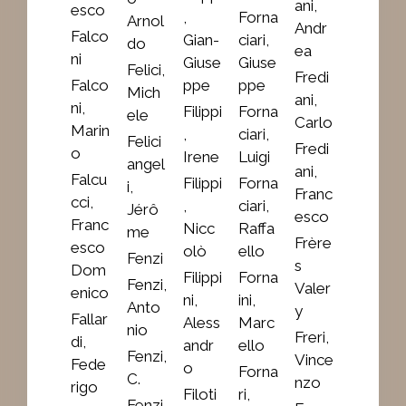
ani,
esco
,
Forna
Arnol
Andr
Falco
Gian-
ciari,
do
ea
ni
Giuse
Giuse
Felici,
Fredi
Falco
ppe
ppe
Mich
ani,
ni,
Filippi
Forna
ele
Carlo
Marin
,
ciari,
Felici
Fredi
o
Irene
Luigi
angel
ani,
Falcu
Filippi
Forna
i,
Franc
cci,
,
ciari,
Jérô
esco
Franc
Nicc
Raffa
me
Frère
esco
olò
ello
Fenzi
s
Dom
Filippi
Forna
Fenzi,
Valer
enico
ni,
ini,
Anto
y
Fallar
Aless
Marc
nio
Freri,
di,
andr
ello
Fenzi,
Vince
Fede
o
Forna
C.
nzo
rigo
Filoti
ri,
Fenzi,