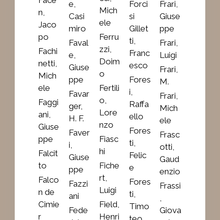
e,
Forci
Frari,
Mich
n,
Casi
si
Giuse
ele
Jaco
miro
Gillet
ppe
po
Ferru
ti,
Faval
Frari,
zzi,
Fachi
Franc
e,
Luigi
Doim
netti,
esco
Giuse
Frari,
o
Mich
ppe
Fores
M.
ele
Fertili
i,
Favar
Frari,
o,
Faggi
Raffa
ger,
Mich
Lore
ani,
ello
H. F.
ele
nzo
Giuse
Fores
Faver
Frasc
ppe
Fiasc
ti,
i,
otti,
hi
Falcit
Felic
Giuse
Gaud
to
Fiche
e
ppe
enzio
rt,
Falco
Fores
Fazzi
Frassi
Luigi
n de
ti,
ani
,
Cimie
Field,
Timo
Fede
Giova
r
Henri
teo