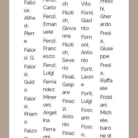
Fresc
Fallo
ch
Vito
Carlo
hi,
ux,
Filoti
Forni,
Fenzi,
Gher
Alfre
ch,
Giaci
Eman
ardo
d-
Giova
nto
uele
Fresi
Pierr
nna
Forn
Fenzi,
a,
e
Filoti
oni,
Franc
Giuse
Falor
ch,
Anto
esco
ppe
si, G.
Seve
nio
Fenzi,
Fresi
Falor
rio
Forti,
Luigi
a,
si,
Finali,
Leon
Raffa
Ferna
Guid
Gasp
e
ele
ndez
o
are
Forti,
Miner
Fridd
Falor
Finaz
Luigi
vini,
ani,
si,
zi,
Fosc
Angel
Mich
Priam
Anto
arin
ina
ele,
o
nio
Fosc
baro
Ferra
Falzo
Finaz
o,
ne di
gni,