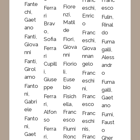
Fante
Fiore
Ferra
eschi,
esco
chi,
nzi,
ri
Enric
Fulin,
Gaet
Matil
Brav
o
Rinal
ano
de
o,
Franc
do
Fanti,
Sofia
Fiori,
eschi,
Fuma
Giova
Giova
Ferra
Giova
galli,
nni
nni
ri
nnan
Aless
Fanti,
Cupill
Fiorio
gelo
andr
Girol
i,
li,
Franc
o
amo
Giuse
Euse
eschi
Fuma
Fanto
ppe
bio
ni,
galli,
ni,
Ferra
Fisich
Franc
Gaet
Gabri
ri,
ella,
esco
ano
ele
Alfon
Franc
Franc
Fumi,
Fanto
so
esco
eschi
Faust
ni,
Ferra
Fiumi
nis,
o
Gaet
ri,
Ronc
Franc
Gher