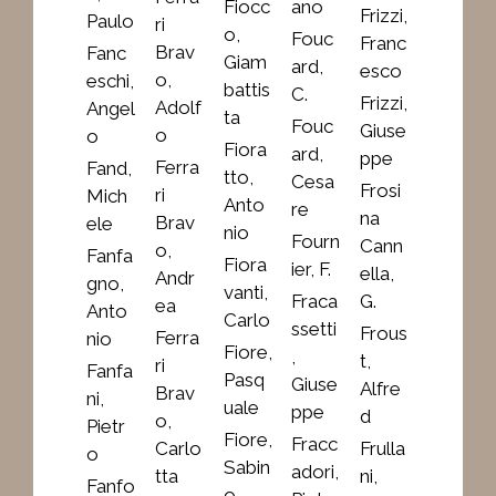
Fiocc
ano
Frizzi,
Paulo
ri
o,
Fouc
Franc
Brav
Fanc
Giam
ard,
esco
o,
eschi,
battis
C.
Frizzi,
Adolf
Angel
ta
Fouc
Giuse
o
o
Fiora
ard,
ppe
Ferra
Fand,
tto,
Cesa
Frosi
ri
Mich
Anto
re
na
Brav
ele
nio
Fourn
Cann
o,
Fanfa
Fiora
ier, F.
ella,
Andr
gno,
vanti,
Fraca
G.
ea
Anto
Carlo
ssetti
Frous
Ferra
nio
Fiore,
,
t,
ri
Fanfa
Pasq
Giuse
Alfre
Brav
ni,
uale
ppe
d
o,
Pietr
Fiore,
Fracc
Carlo
Frulla
o
Sabin
adori,
tta
ni,
Fanfo
o