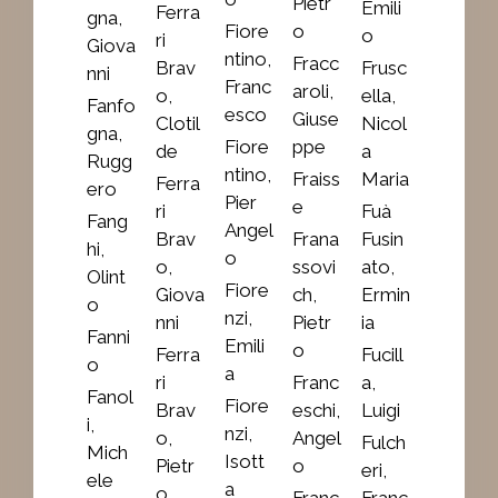
Pietr
Emili
Ferra
gna,
Fiore
o
o
ri
Giova
ntino,
Fracc
Brav
Frusc
nni
Franc
aroli,
o,
ella,
Fanfo
esco
Giuse
Clotil
Nicol
gna,
Fiore
ppe
de
a
Rugg
ntino,
Fraiss
Maria
Ferra
ero
Pier
e
ri
Fuà
Fang
Angel
Brav
Frana
Fusin
hi,
o
o,
ssovi
ato,
Olint
Fiore
Giova
ch,
Ermin
o
nzi,
nni
Pietr
ia
Fanni
Emili
o
Ferra
Fucill
o
a
ri
Franc
a,
Fanol
Fiore
Brav
eschi,
Luigi
i,
nzi,
o,
Angel
Fulch
Mich
Isott
Pietr
o
eri,
ele
a
o
Franc
Franc