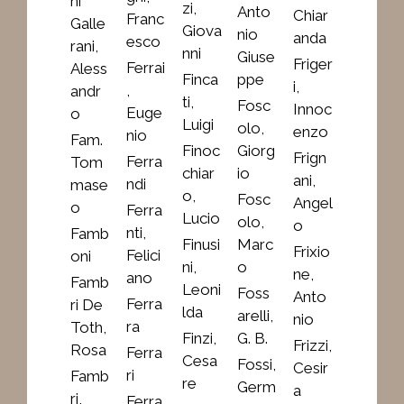
ni
zi,
Anto
Chiar
Franc
Galle
Giova
nio
anda
esco
rani,
nni
Giuse
Friger
Ferrai
Aless
Finca
ppe
i,
,
andr
ti,
Fosc
Innoc
Euge
o
Luigi
olo,
enzo
nio
Fam.
Finoc
Giorg
Frign
Ferra
Tom
chiar
io
ani,
ndi
mase
o,
Fosc
Angel
o
Ferra
Lucio
olo,
o
nti,
Famb
Finusi
Marc
Frixio
Felici
oni
ni,
o
ne,
ano
Famb
Leoni
Foss
Anto
Ferra
ri De
lda
arelli,
nio
ra
Toth,
Finzi,
G. B.
Frizzi,
Rosa
Ferra
Cesa
Fossi,
Cesir
ri
Famb
re
Germ
a
ri,
Ferra