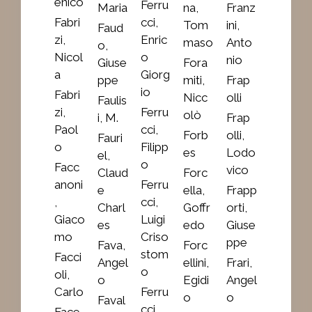
enico
Ferru
Maria
na,
Franz
Fabri
cci,
Tom
ini,
Faud
zi,
Enric
maso
Anto
o,
Nicol
o
nio
Giuse
Fora
a
Giorg
ppe
miti,
Frap
io
Fabri
Nicc
olli
Faulis
zi,
Ferru
olò
i, M.
Frap
Paol
cci,
Forb
olli,
Fauri
o
Filipp
es
Lodo
el,
o
Facc
vico
Claud
Forc
anoni
Ferru
e
ella,
Frapp
,
cci,
Charl
Goffr
orti,
Giaco
Luigi
es
edo
Giuse
mo
Criso
ppe
Fava,
Forc
stom
Facci
Angel
ellini,
Frari,
o
oli,
o
Egidi
Angel
Carlo
Ferru
o
o
Faval
cci,
Face