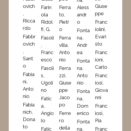
ovich
Giuse
Farin
Ferra
Aless
,
ppe
ola
to,
andr
Ricca
Ridol
Pietr
o
Franc
rdo
fi, G.
o
iolini,
Fonta
Fabbr
Evari
Fasoli
Ferra
na,
ovich
sto
,
villa,
Andr
,
Franc
Anto
ea
Franc
Sant
esco
nio
ioni,
Fonta
o
Carlo
Fasoli
Ferra
na,
Fabia
s,
zzi,
Anto
Franc
ni,
Ugoli
Giuse
nio
iosi,
Anto
no
ppe
Giova
Fonta
nio
Jaco
nni
Fatic
na,
Fabia
po
a,
Dom
Franc
nich,
Angio
Ferre
enico
iosi,
Dona
lo
ro
Pia
Fonta
to
della
Fatic
na,
Franc