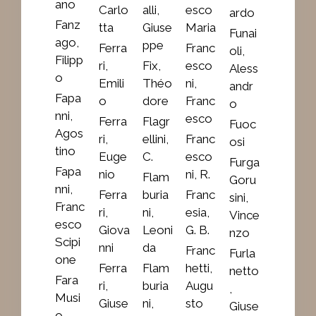
ano
Carlo
alli,
esco
ardo
Fanz
tta
Giuse
Maria
Funai
ago,
ppe
Ferra
Franc
oli,
Filipp
ri,
Fix,
esco
Aless
o
Emili
Théo
ni,
andr
Fapa
o
dore
Franc
o
nni,
esco
Ferra
Flagr
Fuoc
Agos
ri,
ellini,
Franc
osi
tino
Euge
C.
esco
Furga
Fapa
nio
ni, R.
Flam
Goru
nni,
Ferra
buria
Franc
sini,
Franc
ri,
ni,
esia,
Vince
esco
Giova
Leoni
G. B.
nzo
Scipi
nni
da
Franc
Furla
one
Ferra
Flam
hetti,
netto
Fara
ri,
buria
Augu
,
Musi
Giuse
ni,
sto
Giuse
o,