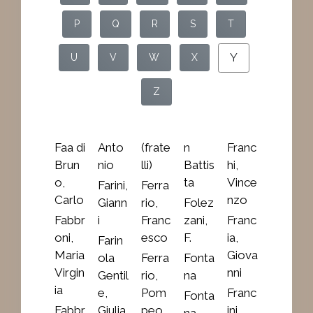
P
Q
R
S
T
Y
U
V
W
X
Z
Faa di
Anto
(frate
n
Franc
Brun
nio
lli)
Battis
hi,
o,
ta
Vince
Farini,
Ferra
Carlo
nzo
Giann
rio,
Folez
Fabbr
i
Franc
zani,
Franc
oni,
esco
F.
ia,
Farin
Maria
Giova
ola
Ferra
Fonta
Virgin
nni
Gentil
rio,
na
ia
e,
Pom
Franc
Fonta
Fabbr
Giulia
peo
ini,
na,