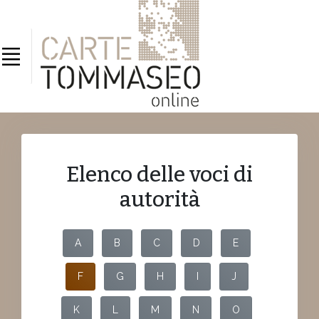
Elenco delle voci di
autorità
A
B
C
D
E
F
G
H
I
J
K
L
M
N
O