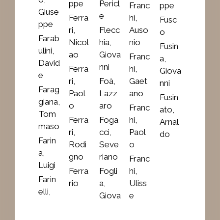
ppe
Pericl
Franc
ppe
Giuse
e
Ferra
hi,
Fusc
ppe
ri,
Flecc
Auso
o
Farab
Nicol
hia,
nio
Fusin
ulini,
ao
Giova
Franc
a,
David
nni
Ferra
hi,
Giova
e
ri,
Foà,
Gaet
nni
Farag
Paol
Lazz
ano
Fusin
giana,
o
aro
Franc
ato,
Tom
Ferra
Foga
hi,
Arnal
maso
ri,
cci,
Paol
do
Farin
Rodi
Seve
o
a,
gno
riano
Franc
Luigi
Ferra
Fogli
hi,
Farin
rio
a,
Uliss
elli,
Giova
e