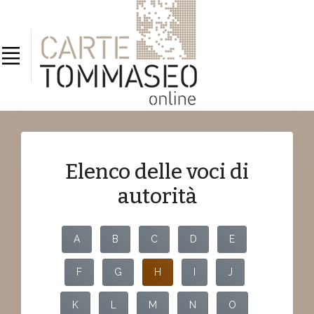
Elenco delle voci di
autorità
A
B
C
D
E
F
G
H
I
J
K
L
M
N
O