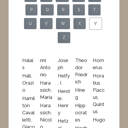
P
Q
R
S
T
Y
U
V
W
X
Z
Halai
nni
Jose
Theo
Hom
s
Anto
ph
dor
erus
nio
Friedr
Hall,
Helfy
Hora
ich
Orazi
Hara
, I.
tius
o
ssich,
Hine
Flacc
Hend
Maria
g
us,
Hamil
le,
Quint
ton
Hara
Henr
Hipp
us
Caval
ssich,
y
ocrat
letti,
Nicol
es
Hugo
Hetz
Giaco
ò
,
el,
Hoch