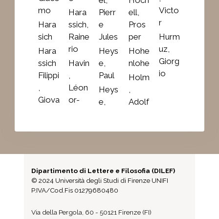
mo
Victo
Hara
Pierr
ell,
r
Hara
ssich,
e
Pros
sich
Raine
Jules
per
Hurm
rio
uz,
Hara
Heys
Hohe
Giorg
ssich
Havin
e,
nlohe
io
Filippi
,
Paul
Holm
,
Léon
Heys
,
Giova
or-
e,
Adolf
Dipartimento di Lettere e Filosofia (DILEF)
© 2024 Università degli Studi di Firenze UNIFI
P.IVA/Cod.Fis 01279680480
Via della Pergola, 60 - 50121 Firenze (FI)