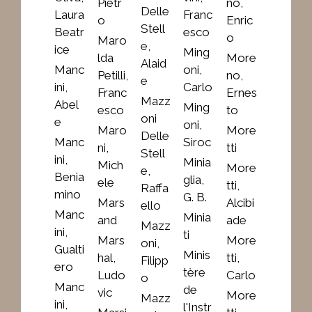
Pietr
no,
Delle
Laura
Franc
o
Enric
Stell
Beatr
esco
o
Maro
e,
ice
Ming
lda
More
Alaid
Manc
oni,
Petilli,
no,
e
ini,
Carlo
Franc
Ernes
Mazz
Abel
Ming
esco
to
oni
e
oni,
Maro
More
Delle
Manc
Siroc
ni,
tti
Stell
ini,
Minia
Mich
More
e,
Benia
glia,
ele
tti,
Raffa
mino
G. B.
Mars
Alcibi
ello
Manc
Minia
and
ade
Mazz
ini,
ti
Mars
More
oni,
Gualti
Minis
hal,
tti,
Filipp
ero
tère
Ludo
Carlo
o
Manc
de
vic
More
Mazz
ini,
l'Instr