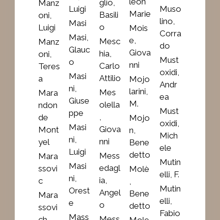
léon
glio,
Manz
Luigi
Muso
Marie
Basili
oni,
lino,
Masi
o
Luigi
Mois
Corra
Masi,
e,
Mesc
Manz
do
Glauc
Giova
hia,
oni,
Must
o
nni
Carlo
Teres
oxidi,
Masi
Attilio
a
Mojo
Andr
ni,
larini,
Mes
Mara
ea
Giuse
M.
olella
ndon
Must
ppe
,
de
Mojo
oxidi,
Masi
Giova
Mont
n,
Mich
ni,
nni
yel
Bene
ele
Luigi
detto
Mess
Mara
Mutin
Masi
edagl
ssovi
Molè
elli, F.
ni,
ia,
c
,
Mutin
Orest
Angel
Bene
Mara
elli,
e
o
detto
ssovi
Fabio
Mass
Mess
ch,
Mole