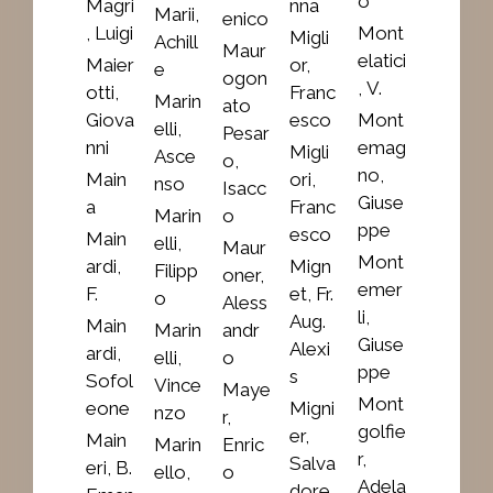
o
Magri
nna
Marii,
enico
, Luigi
Mont
Migli
Achill
Maur
elatici
Maier
or,
e
ogon
, V.
otti,
Franc
Marin
ato
Giova
esco
Mont
elli,
Pesar
nni
emag
Migli
Asce
o,
no,
Main
ori,
nso
Isacc
Giuse
a
Franc
Marin
o
ppe
esco
Main
elli,
Maur
Mont
ardi,
Mign
Filipp
oner,
emer
F.
et, Fr.
o
Aless
li,
Aug.
Main
Marin
andr
Giuse
Alexi
ardi,
elli,
o
ppe
s
Sofol
Vince
Maye
Mont
eone
Migni
nzo
r,
golfie
er,
Main
Marin
Enric
r,
Salva
eri, B.
ello,
o
Adela
dore