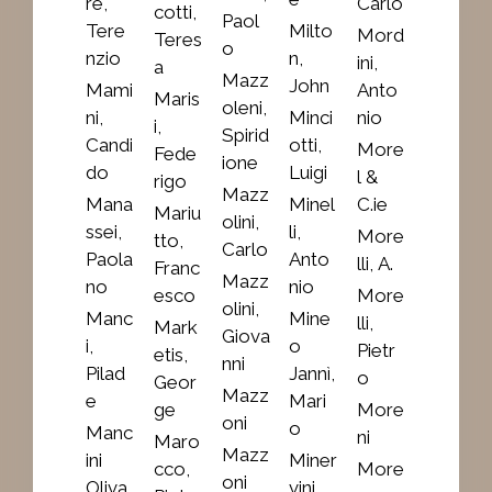
re,
Carlo
cotti,
Paol
Tere
Milto
Mord
Teres
o
nzio
n,
ini,
a
Mazz
John
Mami
Anto
Maris
oleni,
ni,
Minci
nio
i,
Spirid
Candi
otti,
More
Fede
ione
do
Luigi
l &
rigo
Mazz
Mana
Minel
C.ie
Mariu
olini,
ssei,
li,
More
tto,
Carlo
Paola
Anto
lli, A.
Franc
Mazz
no
nio
esco
More
olini,
Manc
Mine
lli,
Mark
Giova
i,
o
Pietr
etis,
nni
Pilad
Jannì,
o
Geor
Mazz
e
Mari
ge
More
oni
o
Manc
ni
Maro
Mazz
ini
Miner
cco,
More
oni
Oliva,
vini,