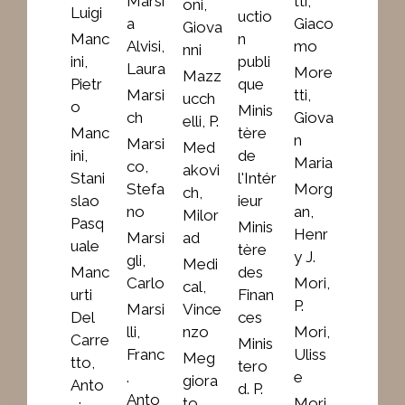
Marsi
tti,
oni,
Luigi
uctio
a
Giaco
Giova
Manc
n
Alvisi,
mo
nni
ini,
publi
Laura
More
Mazz
Pietr
que
Marsi
tti,
ucch
o
Minis
ch
Giova
elli, P.
Manc
tère
n
Marsi
Med
ini,
de
Maria
co,
akovi
Stani
l'Intér
Stefa
Morg
ch,
slao
ieur
no
an,
Milor
Pasq
Minis
Henr
Marsi
ad
uale
tère
y J.
gli,
Medi
Manc
des
Carlo
Mori,
cal,
urti
Finan
P.
Marsi
Vince
Del
ces
lli,
nzo
Mori,
Carre
Minis
Franc
Uliss
Meg
tto,
tero
.
e
giora
Anto
d. P.
Anto
to,
Mori