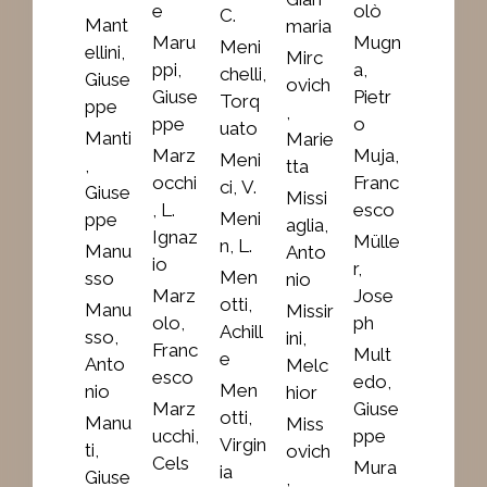
e
olò
C.
Mant
maria
Maru
Mugn
Meni
ellini,
Mirc
ppi,
a,
chelli,
Giuse
ovich
Giuse
Pietr
Torq
ppe
,
ppe
o
uato
Manti
Marie
Marz
Muja,
Meni
,
tta
occhi
Franc
ci, V.
Giuse
Missi
, L.
esco
Meni
ppe
aglia,
Ignaz
Mülle
n, L.
Manu
Anto
io
r,
Men
sso
nio
Marz
Jose
otti,
Manu
Missir
olo,
ph
Achill
sso,
ini,
Franc
Mult
e
Anto
Melc
esco
edo,
Men
nio
hior
Marz
Giuse
otti,
Manu
Miss
ucchi,
ppe
Virgin
ti,
ovich
Cels
Mura
ia
Giuse
,