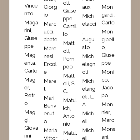
oli,
Vince
Giorg
aux
Mon
Giuse
nzo
io
gardi,
Mich
ppe
Maga
Carlo
Marc
elacci
Camil
rini,
ucci,
,
Mon
lo
Giuse
abate
Augu
gibell
Matti
ppe
sto
o,
Mare
oli,
Mag
Giuse
nesi,
Mich
Pom
enta,
ppe
Ercol
elagn
peo
Carlo
e
oli
Moni
Matti
Mag
co,
Mare
Mich
oli, S.
er,
Jaco
t
elang
C.
Pietr
po
eli, L.
Mari,
Matul
o
A.
Mon
Benv
ich,
Mag
nier,
enut
Mich
Anto
gi,
Marc
o
eli
nio
Giova
Mons
Maria
Mich
Matul
nni
ani,
Vittor
eli,