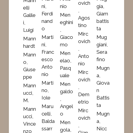
Mann
ovich
ni,
nio
gia,
elli
,
Ferdi
Giam
Men
Galile
Agos
nand
battis
eghini
i,
tino
o
ta
,
Luigi
Mirc
Marti
Giaco
Mug
Mann
ovich
ni,
mo
giani,
hardt
,
Franc
Sera
Men
Mann
Anto
esco
fino
elao,
o,
nio
Anto
Pasq
Mugn
Giuse
Mirc
nio
uale
a,
ppe
ovich
Marti
Giova
Men
Mann
,
no,
n
galdo
ucci,
Dem
Iole
Battis
,
M.
etrio
ta
Maru
Angel
Mann
Mirc
celli,
o
Mugn
ucci,
ovich
Balda
a,
Men
Vince
,
ssarr
Nicc
gola,
nzo
Gian