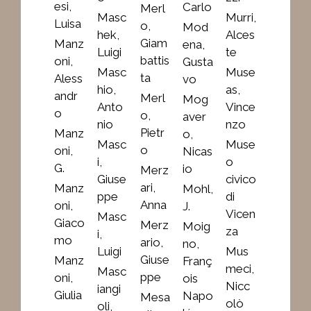
esi,
Carlo
Merl
Masc
Murri,
Luisa
o,
Mod
hek,
Alces
Giam
Manz
ena,
Luigi
te
battis
oni,
Gusta
Masc
Muse
ta
Aless
vo
hio,
as,
andr
Merl
Mog
Anto
Vince
o
o,
aver
nio
nzo
Pietr
Manz
o,
Masc
Muse
o
oni,
Nicas
i,
o
G.
io
Merz
Giuse
civico
ari,
Manz
Mohl,
ppe
di
Anna
oni,
J.
Vicen
Masc
Giaco
Merz
Moig
za
i,
mo
ario,
no,
Luigi
Mus
Giuse
Manz
Franç
meci,
Masc
ppe
oni,
ois
Nicc
iangi
Giulia
Napo
Mesa
olò
oli,