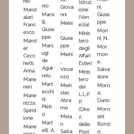
nio
Istruz
nio
Giova
ni,
Mand
ione
Marsi
nni
Giuse
alari,
(Ven
lli,
ppe
Meini
Franc
ezia)
Giuse
,
Mori
esco
Minis
ppe
Giuse
ni, N.
Mand
tero
Mars
ppe
Mor
er
degli
ugi
Meini
mon
Cecc
Affari
de
,
e,
hetti,
Esteri
Aguir
Vince
Salva
Anna
Minis
relu
nzo
dore
Mane
tero
Mart
Mein
Moro
neri
dei
ecchi
ster,
si,
L.L.P.
Mane
ni,
Abra
Dario
P.
nizza,
Pietr
mo
Moro
(Dire
Spirid
o
Mela
sini
z.
ione
Mart
n,
Bonzi
delle
Mane
elli, A.
Seba
o,
Post
nizza,