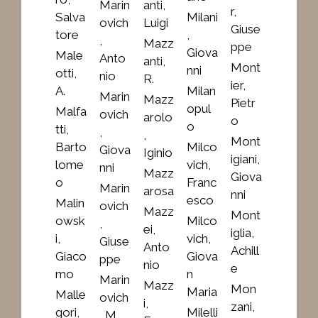
Marin
anti,
r,
Salva
Milani
ovich
Luigi
Giuse
tore
,
,
Mazz
ppe
Giova
Male
Anto
anti,
Mont
nni
otti,
nio
R.
ier,
A.
Milan
Marin
Mazz
Pietr
opul
Malfa
ovich
arolo
o
o
tti,
,
,
Mont
Barto
Milco
Giova
Iginio
igiani,
lome
vich,
nni
Mazz
Giova
o
Franc
Marin
arosa
nni
esco
Malin
ovich
Mazz
Mont
owsk
Milco
,
ei,
iglia,
i,
vich,
Giuse
Anto
Achill
Giaco
Giova
ppe
nio
e
mo
n
Marin
Mazz
Mon
Maria
Malle
ovich
i,
zani,
gori,
Milelli
, M.