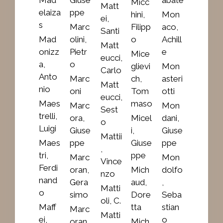
Micc
Matt
elaiza
ppe
hini,
Mon
ei,
s
Marc
Filipp
aco,
Santi
Mad
olini,
o
Achill
Matt
onizz
Pietr
e
Mice
eucci,
a,
o
glievi
Mon
Carlo
Anto
Marc
ch,
asteri
Matt
nio
oni
Tom
otti
eucci,
Maes
maso
Marc
Mon
Sest
trelli,
ora,
Micel
dani,
o
Luigi
Giuse
i,
Giuse
Mattii
Maes
ppe
Giuse
ppe
,
tri,
ppe
Marc
Mon
Vince
Ferdi
oran,
Mich
dolfo
nzo
nand
Gera
aud,
,
Matti
o
simo
Dore
Seba
oli, C.
Maff
tta
stian
Marc
Matti
ei,
o
oran,
Mich