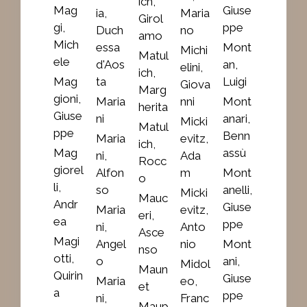
ich,
Mag
Giuse
ia,
Maria
Girol
gi,
ppe
Duch
no
amo
Mich
essa
Mont
Michi
Matul
ele
d'Aos
an,
elini,
ich,
Mag
ta
Luigi
Giova
Marg
gioni,
Maria
nni
Mont
herita
Giuse
ni
anari,
Micki
Matul
ppe
Benn
Maria
evitz,
ich,
Mag
assù
ni,
Ada
Rocc
giorel
Alfon
m
Mont
o
li,
so
anelli,
Micki
Mauc
Andr
Giuse
Maria
evitz,
eri,
ea
ppe
ni,
Anto
Asce
Magi
Angel
nio
Mont
nso
otti,
o
ani,
Midol
Maun
Quirin
Giuse
Maria
eo,
et
a
ppe
ni,
Franc
Maup