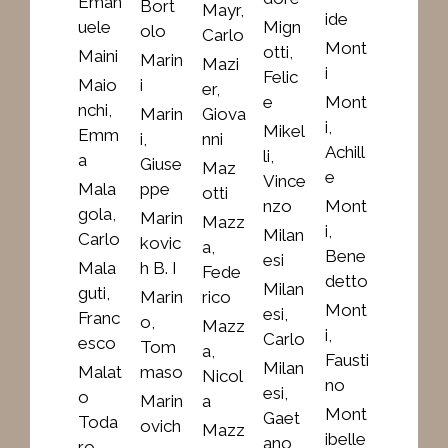
Eman
Bort
Mayr,
ide
uele
Mign
olo
Carlo
Mont
otti,
Maini
Marin
Mazi
i
Felic
Maio
i
er,
e
Mont
nchi,
Marin
Giova
i,
Mikel
Emm
i,
nni
Achill
li,
a
Giuse
Maz
e
Vince
Mala
ppe
otti
nzo
Mont
gola,
Marin
Mazz
i,
Milan
Carlo
kovic
a,
Bene
esi
Mala
h B. I
Fede
detto
Milan
guti,
Marin
rico
Mont
esi,
Franc
o,
Mazz
i,
Carlo
esco
Tom
a,
Fausti
Milan
Malat
maso
Nicol
no
esi,
o
Marin
a
Mont
Gaet
Toda
ovich
Mazz
ibelle
ano
ro,