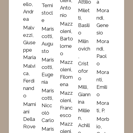
oleni,
Attilio
a
ello,
Temi
Anto
Milet
Mora
Andr
stocl
nio
ti,
ndi,
ea
e
Mazz
Basili
Gene
Malv
Maris
oleni,
o
sio
ezzi,
cotti,
Barto
Milin
Mora
Giuse
Augu
lome
ovich
ndi,
ppe
sto
o
,
Paol
Maria
Maris
Mazz
Crist
o
Malvi
cotti,
oleni,
ofor
Mora
ca,
Euge
Filom
o
nti,
Ferdi
nia
ena
Milli,
Emili
nand
Maris
Mazz
Giann
o
o
cotti,
oleni,
ina
Mora
Mami
Nicc
Franc
Millie
ti, P.
ani
olò
esco
n,
Della
Morb
Carlo
Mazz
Achill
Rove
io,
Maris
oleni,
e