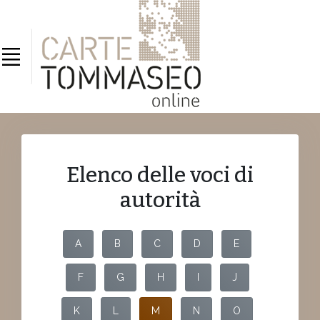
Elenco delle voci di
autorità
A
B
C
D
E
F
G
H
I
J
K
L
M
N
O