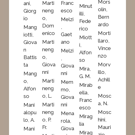
Mors
Marti
Franc
ani,
Minut
olin,
neng
esco
Giorg
illi,
Bern
o,
io
Melzi
Fede
ardo
Dom
,
Mang
rico
enico
Morti
Gaet
iotti,
Miott
llaro,
Marti
ano
Giova
i,
Vince
neng
n
Melzi
Alfon
nzo
o,
Battis
,
so
Giova
Morv
ta
Giova
Mira,
nni
illo,
nni
Mang
G. M.
Achill
Marti
o,
Mem
Mirab
e
neng
Alfon
mo,
ella,
o, L.
Mosc
so
Giova
Franc
a, N.
Marti
nni
Mani
esco
neng
Mosc
alopu
Mena
Mirag
o, P.
hini,
lo, A.
rola,
lia
Fr.
Mauri
Giova
Mani
Mirag
zio