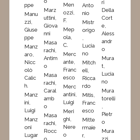
o
ri
Men
ppe
Anto
Marz
Della
ozzi,
nio
Manu
uttini,
Cort
F.
zzi,
Mistr
Giova
e,
Mep
Giuse
origo
nni
Aless
ola,
ppe
,
andr
Masa
C.
Lucia
Manz
o
rachi,
no
Merc
aro,
Antim
Mura
ante,
Nicc
Mitch
o
t,
Franc
olò
ell,
Lucia
Masa
esco
Calic
Ricca
no
rachi,
h.
rdo
Merc
Caral
Mura
antini,
Manz
Mitis,
amb
torelli
Luigi
ini,
Franc
o
,
Luigi
esco
Meri
Pietr
Masa
ghi,
Manz
Mitte
o
rachi,
Nere
oni
rmaie
Rocc
Mura
o
Lugar
r,
o
zzi