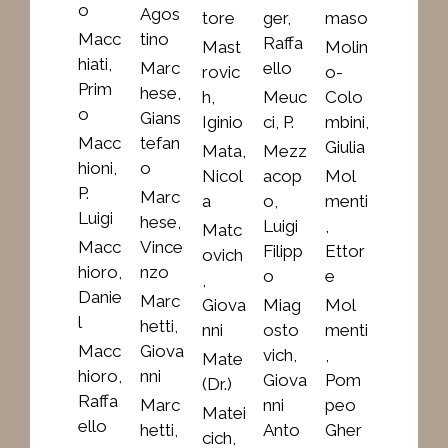
o
Agos
tore
ger,
maso
Macc
tino
Raffa
Mast
Molin
hiati,
Marc
ello
rovic
o-
Prim
hese,
h,
Meuc
Colo
o
Gians
Iginio
ci, P.
mbini,
Macc
tefan
Giulia
Mata,
Mezz
hioni,
o
Nicol
acop
Mol
P.
Marc
a
o,
menti
Luigi
hese,
Luigi
,
Matc
Macc
Vince
Filipp
Ettor
ovich
hioro,
nzo
o
e
,
Danie
Marc
Giova
Miag
Mol
l
hetti,
nni
osto
menti
Macc
Giova
vich,
,
Mate
hioro,
nni
Giova
Pom
(Dr.)
Raffa
Marc
nni
peo
Matei
ello
hetti,
Anto
Gher
cich,