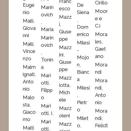
Franc
Cirillo
Euge
De
Marin
esco
Moor
nio
Siena
ovich
Mazz
e e
,
Malli,
,
i,
C.i
Dom
Giova
Maria
Giuse
enico
Mora
nni
Marin
ppe
les,
Milesi
Malli,
ovich
Mazz
Gaet
-
Vince
,
ini,
ano
Mojo
nzo
Tonin
Giuse
n,
Mora
Malm
a
ppe
Bianc
ndi
ignati,
Mari
Mazz
a
Mora
Anto
otti,
iotta,
Milesi
ndi,
nio
Filipp
Mich
,
Anto
Malo
o
ele
Pietr
nio
sta,
Mari
Mazz
o
Mora
Giaco
otti, I.
oleni
Milet
ndi,
mo
Mari
Mazz
o,
Felicit
Malti
otti,