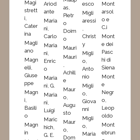
Magi
Ariod
esco
Mont
as,
strett
ante
arsol
Migli
Pietr
i,
o e
Maria
aressi
o
Cater
C.i
ni,
,
Doim
ina
Carlo
Christ
Mont
o
Magli
y
e dei
Maria
Mauri
ano
Pasc
ni,
Migli
Mauri
Magn
hi di
Enric
o,
,
elli,
Siena
o
Anto
Achill
Giuse
nio
Mont
Maria
e
ppe
e
ni, G.
Migli
Maur
Magn
Negr
o,
Maria
o,
i,
o,
Giova
ni,
Augu
Basili
Leop
nni
Luigi
sto
o
oldo
Migli
Maric
Maur
Magn
Mont
o,
hich,
o,
in
ebrun
Maria
G. E.
Dom