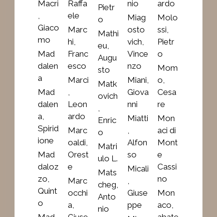
Macri
Raffa
nio
ardo
Pietr
,
ele
Miag
Molo
o
Giaco
Marc
osto
ssi,
Mathi
mo
hi,
vich,
Pietr
eu,
Mad
Franc
Vince
o
Augu
dalen
esco
nzo
Mom
sto
a
Marci
Miani,
o,
Matk
Mad
,
Giova
Cesa
ovich
dalen
Leon
nni
re
,
a,
ardo
Miatti
Mon
Enric
Spirid
Marc
,
aci di
o
ione
oaldi,
Alfon
Mont
Matri
Mad
Orest
so
e
ulo L.
daloz
e
Cassi
Micali
Mats
zo,
no
Marc
,
cheg,
Quint
occhi
Giuse
Mon
Anto
o
a,
ppe
aco,
nio
Mad
Giuse
abate