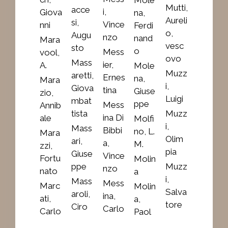
Mutti,
acce
i,
Giova
na,
Aureli
si,
Vince
nni
Ferdi
o,
Augu
nzo
nand
Mara
vesc
sto
o
Mess
vool,
ovo
Mass
ier,
A.
Mole
Muzz
aretti,
Ernes
na,
Mara
i,
Giova
tina
Giuse
zio,
Luigi
mbat
ppe
Mess
Annib
tista
Muzz
ina Di
ale
Molfi
i,
Mass
Bibbi
no, L.
Mara
Olim
ari,
a,
M.
zzi,
pia
Giuse
Vince
Fortu
Molin
ppe
Muzz
nzo
nato
a
i,
Mass
Mess
Marc
Molin
Salva
aroli,
ina,
ati,
a,
tore
Ciro
Carlo
Carlo
Paol