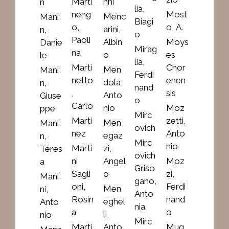
Marti
nni
n
lia,
neng
Most
Menc
Mani
Biagi
o,
o, A.
arini,
n,
o
Paoli
Albin
Moys
Danie
Mirag
na
o
es
le
lia,
Marti
Chor
Men
Mani
Ferdi
netto
enen
dola,
n,
nand
,
sis
Anto
Giuse
o
Carlo
nio
Moz
ppe
Mirc
Marti
zetti,
Men
Mani
ovich
nez
Anto
egaz
n,
Mirc
nio
Marti
zi,
Teres
ovich
ni
Angel
Moz
a
Griso
Sagli
o
zi,
Mani
gano,
oni,
Ferdi
Men
ni,
Anto
Rosin
nand
eghel
Anto
nia
a
o
li,
nio
Mirc
Marti
Anto
Mug