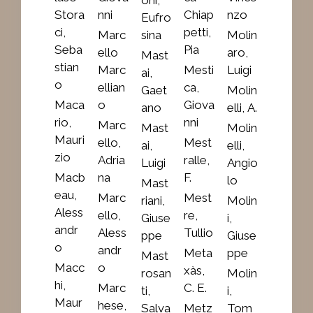
Stora
nni
Chiap
nzo
Eufro
ci,
petti,
Marc
sina
Molin
Seba
Pia
ello
aro,
Mast
stian
Marc
Mesti
Luigi
ai,
o
ellian
ca,
Gaet
Molin
Maca
o
Giova
ano
elli, A.
rio,
nni
Marc
Mast
Molin
Mauri
ello,
Mest
ai,
elli,
zio
Adria
ralle,
Luigi
Angio
Macb
na
F.
lo
Mast
eau,
Marc
Mest
riani,
Molin
Aless
ello,
re,
Giuse
i,
andr
Aless
Tullio
ppe
Giuse
o
andr
Meta
ppe
Mast
Macc
o
xàs,
rosan
Molin
hi,
Marc
C. E.
ti,
i,
Maur
hese,
Salva
Metz
Tom