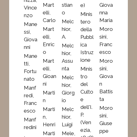
Mart
stian
Giova
e)
Vince
elli,
o
nna
Minis
nzo
Carlo
Maria
Melc
tero
Mane
Mart
hior,
Moro
della
ssi,
elli,
A.
sini,
Pubbl
Giova
Enric
Franc
ica
Melc
nni
o
esco
Istruz
hior,
Mane
ione
Mart
Assu
Moro
tti,
elli,
nta
sini,
Minis
Fortu
Gioan
Giova
tro
Melc
nato
ni
n
del
hior,
Manf
Battis
Culto
Marti
Giorg
redi,
ta
e
n
io
Franc
dell'I.
Moro
Marti
Melc
esco
P.
sini,
n,
hior,
Manf
(Ven
Giuse
Henri
Luigi
redini
ezia,
ppe
Marti
Mele,
,