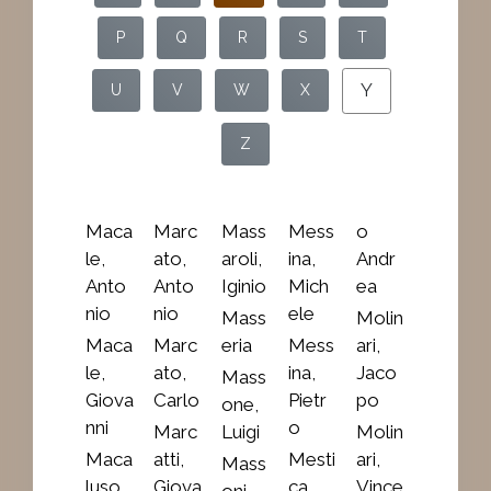
P
Q
R
S
T
Y
U
V
W
X
Z
Maca
Marc
Mass
Mess
o
le,
ato,
aroli,
ina,
Andr
Anto
Anto
Iginio
Mich
ea
nio
nio
ele
Mass
Molin
Maca
Marc
eria
Mess
ari,
le,
ato,
ina,
Jaco
Mass
Giova
Carlo
Pietr
po
one,
nni
o
Marc
Luigi
Molin
Maca
atti,
Mesti
ari,
Mass
luso
Giova
ca
Vince
oni,