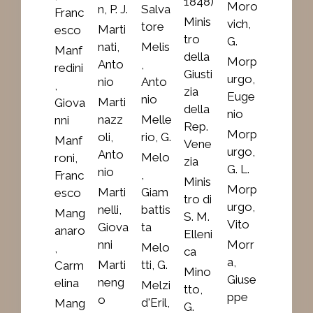
1848)
Moro
n, P. J.
Salva
Franc
Minis
vich,
tore
Marti
esco
tro
G.
nati,
Melis
Manf
della
Morp
Anto
,
redini
Giusti
urgo,
nio
Anto
,
zia
Euge
nio
Marti
Giova
della
nio
nazz
Melle
nni
Rep.
Morp
oli,
rio, G.
Manf
Vene
urgo,
Anto
Melo
roni,
zia
G. L.
nio
,
Franc
Minis
Morp
Marti
Giam
esco
tro di
urgo,
nelli,
battis
Mang
S. M.
Vito
Giova
ta
anaro
Elleni
nni
Morr
Melo
,
ca
a,
Marti
tti, G.
Carm
Mino
Giuse
neng
elina
Melzi
tto,
ppe
o
d'Eril,
Mang
G.